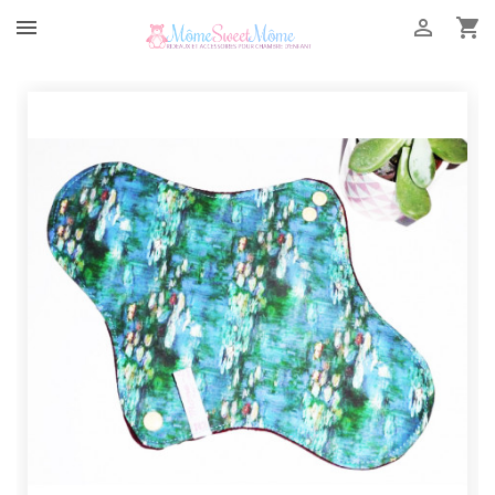


