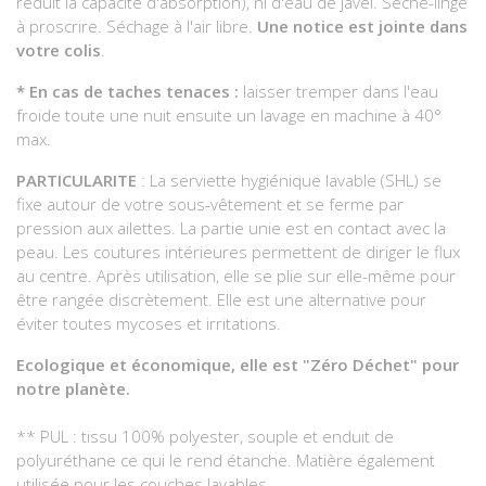
réduit la capacité d'absorption), ni d'eau de javel. Sèche-linge
à proscrire. Séchage à l'air libre.
Une notice est jointe dans
votre colis
.
* En cas de taches tenaces :
laisser tremper dans l'eau
froide toute une nuit ensuite un lavage en machine à 40°
max.
PARTICULARITE
: La serviette hygiénique lavable (SHL) se
fixe autour de votre sous-vêtement et se ferme par
pression aux ailettes. La partie unie est en contact avec la
peau. Les coutures intérieures permettent de diriger le flux
au centre. Après utilisation, elle se plie sur elle-même pour
être rangée discrètement. Elle est une alternative pour
éviter toutes mycoses et irritations.
Ecologique et économique, elle est "Zéro Déchet" pour
notre planète.
** PUL : tissu 100% polyester, souple et enduit de
polyuréthane ce qui le rend étanche. Matière également
utilisée pour les couches lavables.