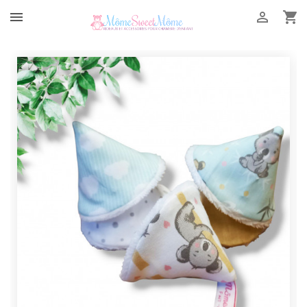


