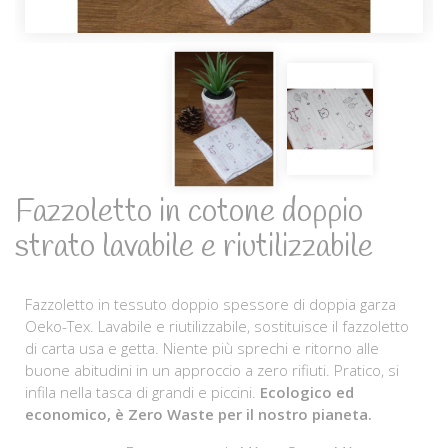
Fazzoletto in cotone doppio
strato lavabile e riutilizzabile
Fazzoletto in tessuto doppio spessore di doppia garza
Oeko-Tex. Lavabile e riutilizzabile, sostituisce il fazzoletto
di carta usa e getta. Niente più sprechi e ritorno alle
buone abitudini in un approccio a zero rifiuti. Pratico, si
infila nella tasca di grandi e piccini.
Ecologico ed
economico, è Zero Waste per il nostro pianeta.