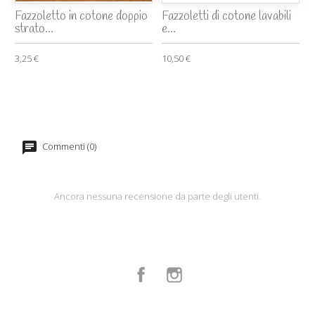
Fazzoletto in cotone doppio
Fazzoletti di cotone lavabili
strato...
e...
3,25 €
10,50 €
Commenti (0)
Ancora nessuna recensione da parte degli utenti.
Facebook
Instagram