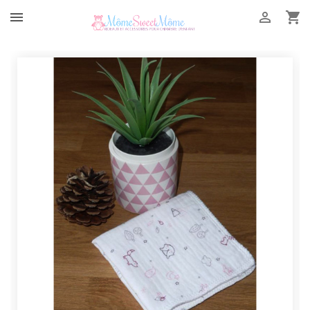


