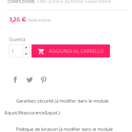
CONFEZIONE
: Fatto a mano da Môme Sweet Môme
3,25 €
Tasse incluse
Quantità
AGGIUNGI AL CARRELLO

Condividi
Twitta
Pinterest
Garanties sécurité (à modifier dans le module
&quot;Réassurance&quot;)
Politique de livraison (à modifier dans le module