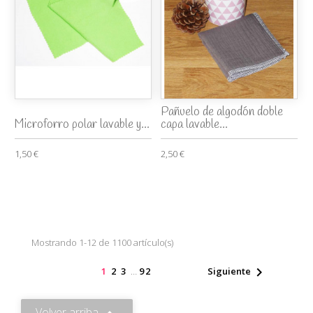
Pañuelo de algodón doble
Microforro polar lavable y...
capa lavable...
1,50 €
2,50 €
Mostrando 1-12 de 1100 artículo(s)

1
2
3
…
92
Siguiente
Volver arriba