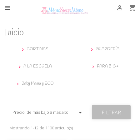



Inicio
CORTINAS
GUARDERÍA


A LA ESCUELA
PARA BIG +


Baby Mama y ECO


FILTRAR
Precio: de más bajo a más alto
Mostrando 1-12 de 1100 artículo(s)