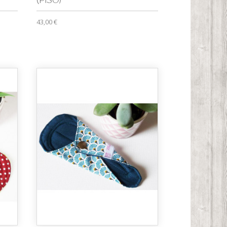
(PISO)
43,00 €