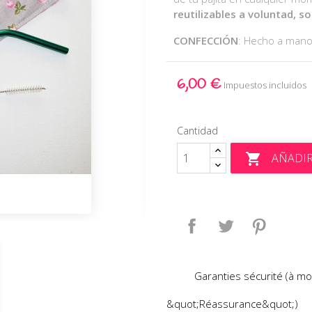
reutilizables a voluntad, s
CONFECCIÓN
: Hecho a man
6,00 €
Impuestos incluidos
Cantidad
AÑADIR

Compartir
Tuitear
Pinteres
Garanties sécurité (à mo
&quot;Réassurance&quot;)