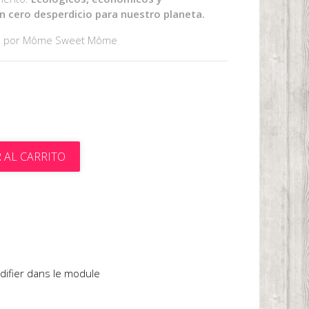
on cero desperdicio para nuestro planeta.
o por Môme Sweet Môme
 AL CARRITO
t
difier dans le module