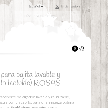


Español
Iniciar sesión

0
para pajita lavable y
pillo incluido) ROSAS
ransporte de algodón lavable y reutilizable,
nistra con un cepillo, para una limpieza óptima
omento.
Ecológicos, económicos y