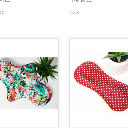
TE...
reversible...
0 €
5,00 €