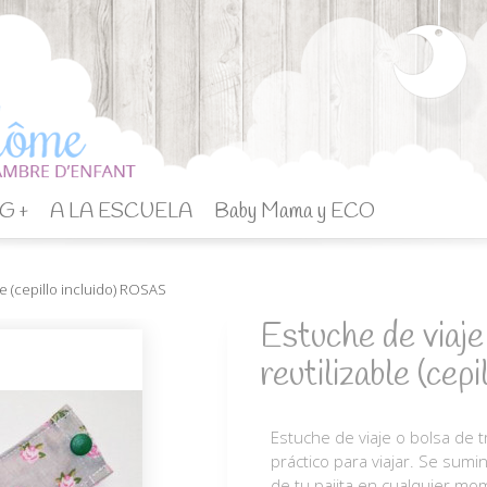
G +
A LA ESCUELA
Baby Mama y ECO
le (cepillo incluido) ROSAS
Estuche de viaje 
reutilizable (ce
Estuche de viaje o bolsa de t
práctico para viajar. Se sumi
de tu pajita en cualquier m