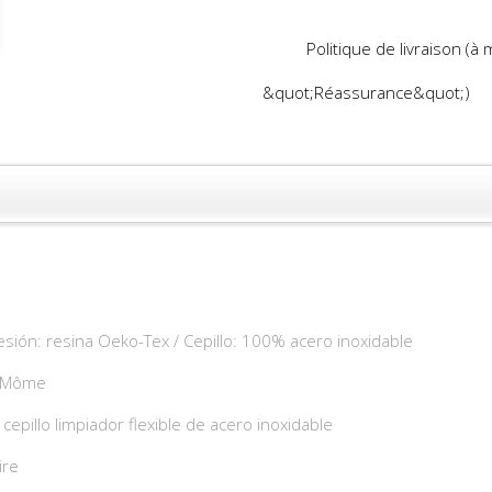
Politique de livraison (à
&quot;Réassurance&quot;)
esión: resina Oeko-Tex / Cepillo: 100% acero inoxidable
t Môme
cepillo limpiador flexible de acero inoxidable
ire