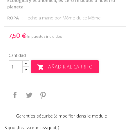
Ecológica y económica, es cero residuos a nuestro
planeta.
ROPA
: Hecho a mano por Môme dulce Môme
7,50 €
Impuestos incluidos
Cantidad
AÑADIR AL CARRITO

Compartir
Tuitear
Pinterest
Garanties sécurité (à modifier dans le module
&quot;Réassurance&quot;)