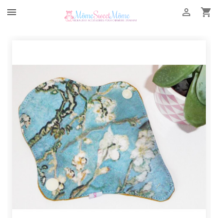


