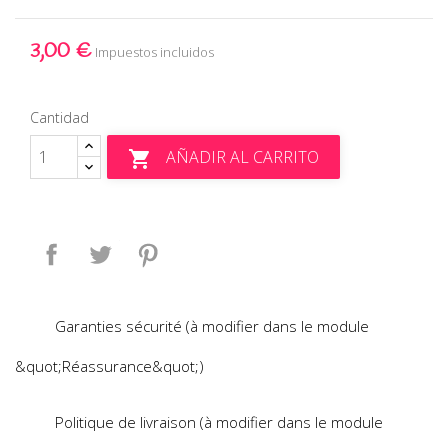
3,00 €
Impuestos incluidos
Cantidad
AÑADIR AL CARRITO

Compartir
Tuitear
Pinterest
Garanties sécurité (à modifier dans le module
&quot;Réassurance&quot;)
Politique de livraison (à modifier dans le module