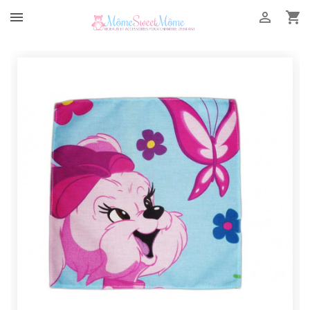


