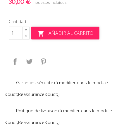
30,00 €
Impuestos incluidos
Cantidad
AÑADIR AL CARRITO

Compartir
Tuitear
Pinterest
Garanties sécurité (à modifier dans le module
&quot;Réassurance&quot;)
Politique de livraison (à modifier dans le module
&quot;Réassurance&quot;)