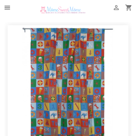


