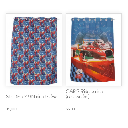
CARS Rideau niño
SPIDERMAN niño Rideau
(resplandor)
35,00 €
55,00 €