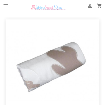


