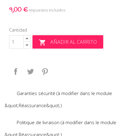
9,00 €
Impuestos incluidos
Cantidad
AÑADIR AL CARRITO

Compartir
Tuitear
Pinterest
Garanties sécurité (à modifier dans le module
&quot;Réassurance&quot;)
Politique de livraison (à modifier dans le module
&quot;Réassurance&quot;)