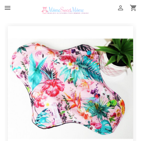


