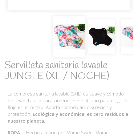
Servilleta sanitaria lavable
JUNGLE (XL / NOCHE)
La compresa sanitaria lavable (SHL) es suave y cómodo
de llevar. Las costuras interiores se utilizan para dirigir el
flujo en el centro. Aporta comodidad, discreción y
protección.
Ecológica y económica, es cero residuos a
nuestro planeta.
ROPA
: Hecho a mano por Môme Sweet Môme