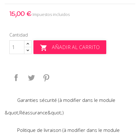
15,00 €
Impuestos incluidos
Cantidad
AÑADIR AL CARRITO

Compartir
Tuitear
Pinterest
Garanties sécurité (à modifier dans le module
&quot;Réassurance&quot;)
Politique de livraison (à modifier dans le module