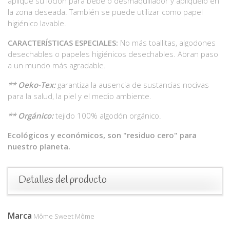
aplique su loción para bebé o desmaquillador y aplíquelo en
la zona deseada. También se puede utilizar como papel
higiénico lavable.
CARACTERÍSTICAS ESPECIALES:
No más toallitas, algodones
desechables o papeles higiénicos desechables. Abran paso
a un mundo más agradable.
** Oeko-Tex:
garantiza la ausencia de sustancias nocivas
para la salud, la piel y el medio ambiente.
** Orgánico:
tejido 100% algodón orgánico.
Ecológicos y económicos, son "residuo cero" para
nuestro planeta.
Detalles del producto
Marca
Môme Sweet Môme