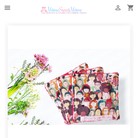


