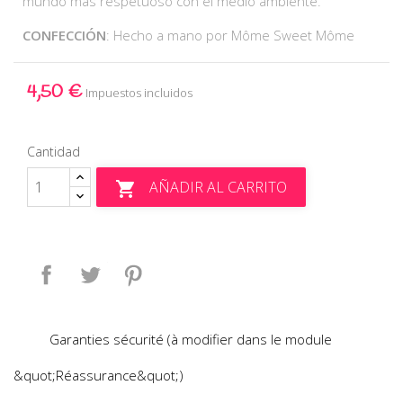
mundo más respetuoso con el medio ambiente.
CONFECCIÓN
: Hecho a mano por Môme Sweet Môme
4,50 €
Impuestos incluidos
Cantidad
AÑADIR AL CARRITO

Compartir
Tuitear
Pinterest
Garanties sécurité (à modifier dans le module
&quot;Réassurance&quot;)