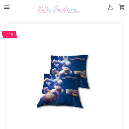



-20%