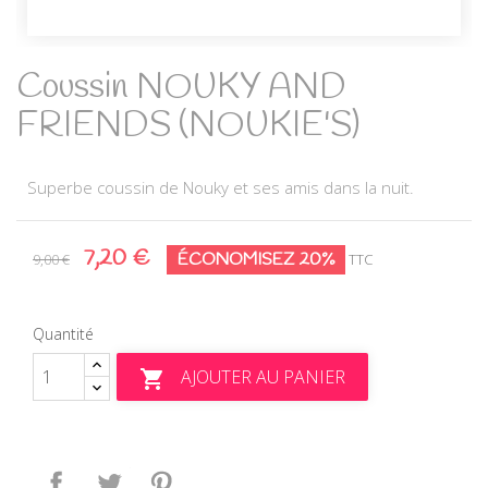
Coussin NOUKY AND
FRIENDS (NOUKIE'S)
Superbe coussin de Nouky et ses amis dans la nuit.
7,20 €
ÉCONOMISEZ 20%
9,00 €
TTC
Quantité
AJOUTER AU PANIER

Partager
Tweet
Pinterest