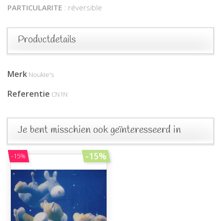
PARTICULARITE
: réversible
Productdetails
Merk
Noukie's
Referentie
CN1N
Je bent misschien ook geïnteresseerd in
-15%
-15%