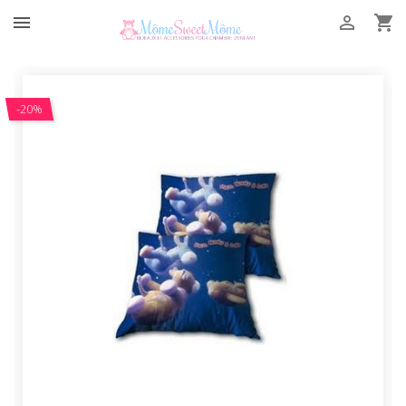



-20%