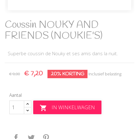
Coussin NOUKY AND
FRIENDS (NOUKIE'S)
Superbe coussin de Nouky et ses amis dans la nuit.
€ 7,20
20% KORTING
€ 9,00
Inclusief belasting
Aantal
IN WINKELWAGEN

Delen
Tweet
Pinterest