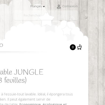


Français
Connexion

CO
0
lavable JUNGLE
euilles)
ce à l'essuie-tout lavable. Idéal, il épongera tous
dien. Il peut également servir de
tte de table.
Economique, écologique et