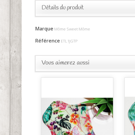
Détails du produit
Marque
Môme Sweet Môme
Référence
ETL1JGTP
Vous aimerez aussi