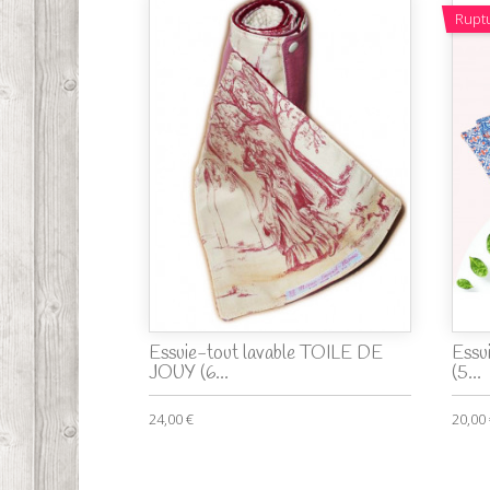
Rupt
Essuie-tout lavable TOILE DE
Essu
JOUY (6...
(5...
24,00 €
20,00