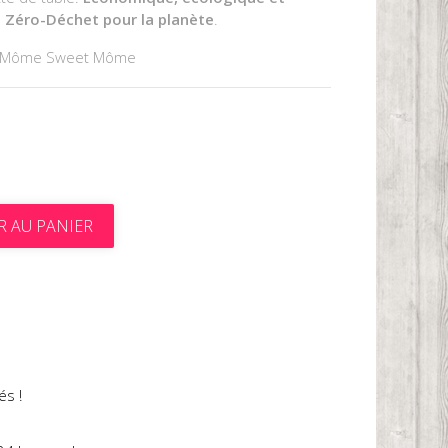
est Zéro-Déchet pour la planète
.
r Môme Sweet Môme
R AU PANIER
t
és !