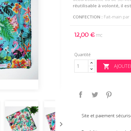
réutilisable à volonté, il 
CONFECTION :
Fait-main pa
12,00 €
TTC
Quantité
AJOUTE

Partager
Tweet
Pinteres
Site et paiement sécuris