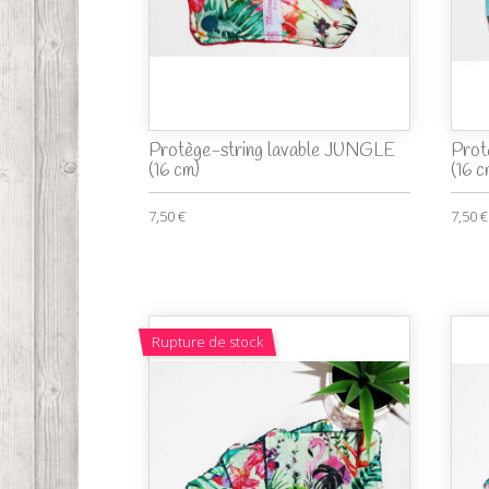
Protège-string lavable JUNGLE
Prot
(16 cm)
(16 c
7,50 €
7,50 €
Rupture de stock