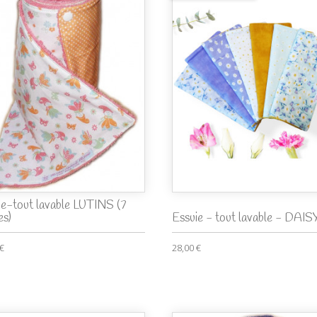
ie-tout lavable LUTINS (7
es)
Essuie - tout lavable - DAISY 
 €
28,00 €