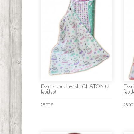
Essuie-tout lavable CHATON (7
Essu
feuilles)
feuill
28,00 €
28,00