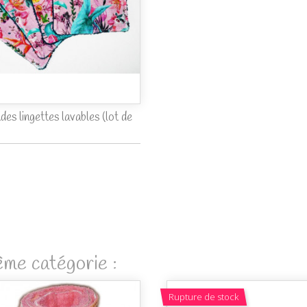
es lingettes lavables (lot de
ême catégorie :
Rupture de stock