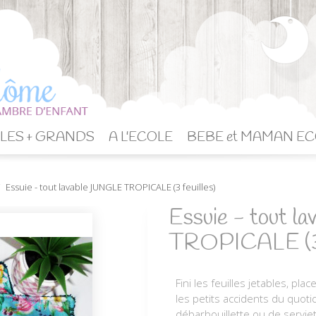
LES + GRANDS
A L'ECOLE
BEBE et MAMAN E
Essuie - tout lavable JUNGLE TROPICALE (3 feuilles)
Essuie - tout 
TROPICALE (3 f
Fini les feuilles jetables, pla
les petits accidents du quoti
débarbouillette ou de servie