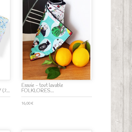
Essuie - tout lavable
(7...
FOLKLORES...
16,00 €