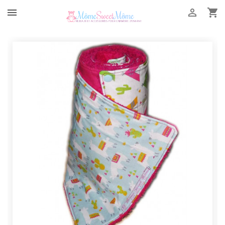


