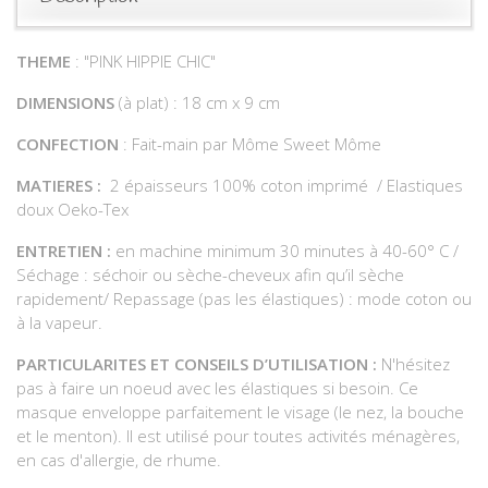
THEME
: "PINK HIPPIE CHIC"
DIMENSIONS
(à plat) : 18 cm x 9 cm
CONFECTION
: Fait-main par Môme Sweet Môme
MATIERES :
2 épaisseurs 100% coton imprimé / Elastiques
doux Oeko-Tex
ENTRETIEN :
en machine minimum 30 minutes à 40-60° C /
Séchage : séchoir ou sèche-cheveux afin qu’il sèche
rapidement/ Repassage (pas les élastiques) : mode coton ou
à la vapeur.
PARTICULARITES ET CONSEILS D’UTILISATION :
N'hésitez
pas à faire un noeud avec les élastiques si besoin. Ce
masque enveloppe parfaitement le visage (le nez, la bouche
et le menton). Il est utilisé pour toutes activités ménagères,
en cas d'allergie, de rhume.