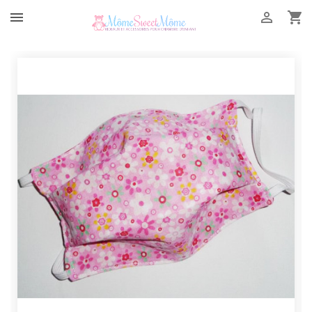


