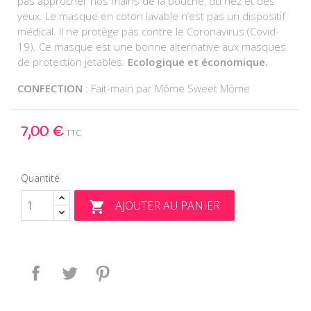
pas approcher nos mains de la bouche, du nez et des
yeux. Le masque en coton lavable n’est pas un dispositif
médical. Il ne protège pas contre le Coronavirus (Covid-
19). Ce masque est une bonne alternative aux masques
de protection jetables.
Ecologique et économique.
CONFECTION
: Fait-main par Môme Sweet Môme
7,00 €
TTC
Quantité
AJOUTER AU PANIER

Partager
Tweet
Pinterest