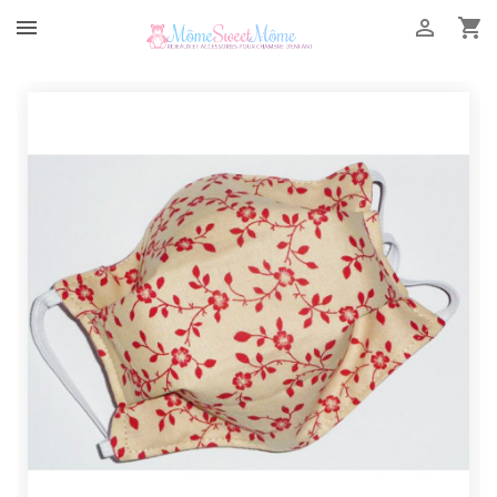


