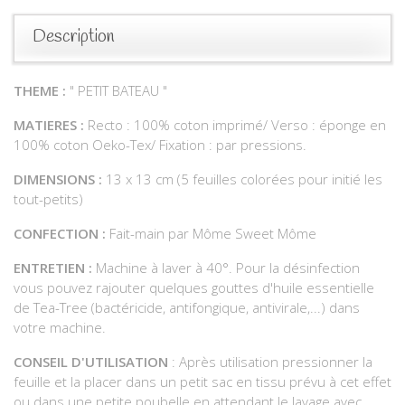
Description
THEME :
" PETIT BATEAU "
MATIERES :
Recto : 100% coton imprimé/ Verso : éponge en
100% coton Oeko-Tex/ Fixation : par pressions.
DIMENSIONS :
13 x 13 cm (5 feuilles colorées pour initié les
tout-petits)
CONFECTION :
Fait-main par Môme Sweet Môme
ENTRETIEN :
Machine à laver à 40°. Pour la désinfection
vous pouvez rajouter quelques gouttes d'huile essentielle
de Tea-Tree (bactéricide, antifongique, antivirale,...) dans
votre machine.
CONSEIL D'UTILISATION
: Après utilisation pressionner la
feuille et la placer dans un petit sac en tissu prévu à cet effet
ou dans une petite poubelle en attendant le lavage avec