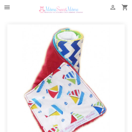


