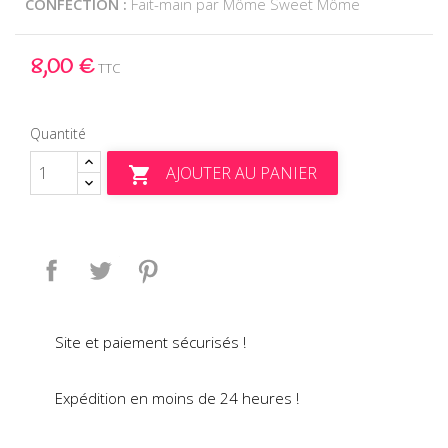
CONFECTION :
Fait-main par Môme Sweet Môme
8,00 €
TTC
Quantité
AJOUTER AU PANIER

Partager
Tweet
Pinterest
Site et paiement sécurisés !
Expédition en moins de 24 heures !