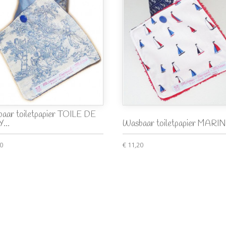
aar toiletpapier TOILE DE
...
Wasbaar toiletpapier MARI
00
€ 11,20