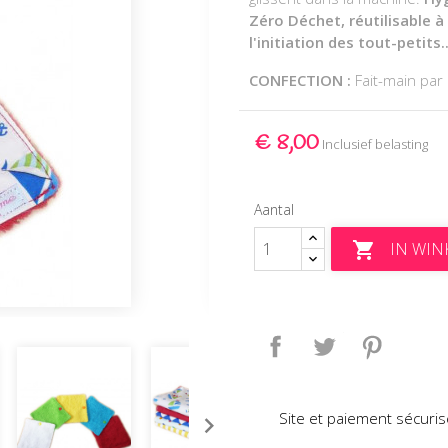
Zéro Déchet, réutilisable à
l'initiation des tout-petits.
CONFECTION :
Fait-main pa
€ 8,00
Inclusief belasting
Aantal
IN WI

Delen
Tweet
Pinteres
Site et paiement sécuris