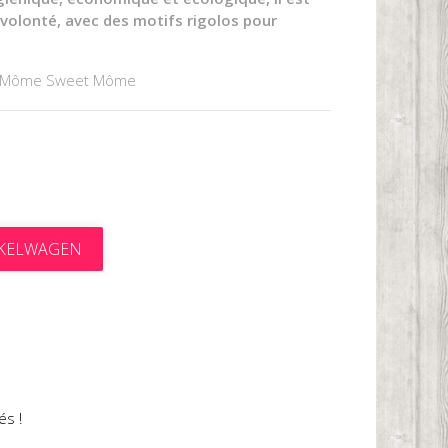
 volonté, avec des motifs rigolos pour
.
r Môme Sweet Môme
NKELWAGEN
t
és !