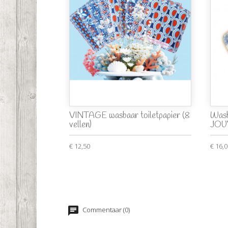
VINTAGE wasbaar toiletpapier (8
Wasb
vellen)
JOUY
€ 12,50
€ 16,
Commentaar (0)