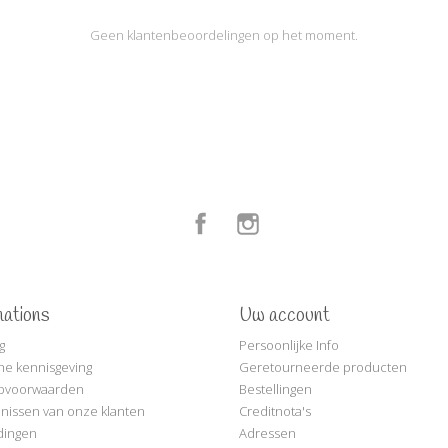
Geen klantenbeoordelingen op het moment.
Facebook
Instagram
mations
Uw account
g
Persoonlijke Info
che kennisgeving
Geretourneerde producten
pvoorwaarden
Bestellingen
nissen van onze klanten
Creditnota's
dingen
Adressen