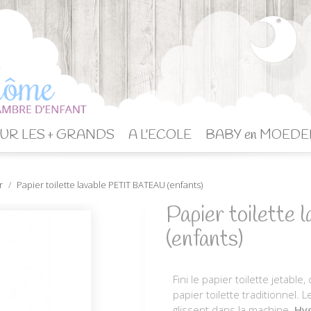
UR LES + GRANDS
A L'ECOLE
BABY en MOEDE
r
Papier toilette lavable PETIT BATEAU (enfants)
Papier toilett
(enfants)
Fini le papier toilette jetable,
papier toilette traditionnel. 
glissent dans la machine.
Hyg