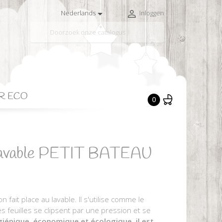


Nederlands
Inloggen

R ECO
0
e lavable PETIT BATEAU
 on fait place au lavable. Il s'utilise comme le
Les feuilles se clipsent par une pression et se
iénique, économique et écologique, il est