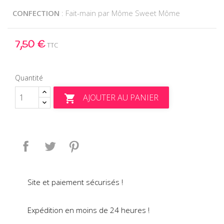
CONFECTION
: Fait-main par Môme Sweet Môme
7,50 €
TTC
Quantité
AJOUTER AU PANIER

Partager
Tweet
Pinterest
Site et paiement sécurisés !
Expédition en moins de 24 heures !