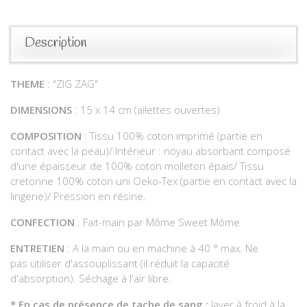
Description
THEME
: "ZIG ZAG"
DIMENSIONS
: 15 x 14 cm (ailettes ouvertes)
COMPOSITION
: Tissu 100% coton imprimé (partie en
contact avec la peau)/ Intérieur : noyau absorbant composé
d'une épaisseur de 100% coton molleton épais/ Tissu
cretonne 100% coton uni Oeko-Tex (partie en contact avec la
lingerie)/ Pression en résine.
CONFECTION
: Fait-main par Môme Sweet Môme
ENTRETIEN
: A la main ou en machine à 40 ° max. Ne
pas utiliser d'assouplissant (il réduit la capacité
d'absorption). Séchage à l'air libre.
*
En cas de présence de tache de sang :
laver à froid à la