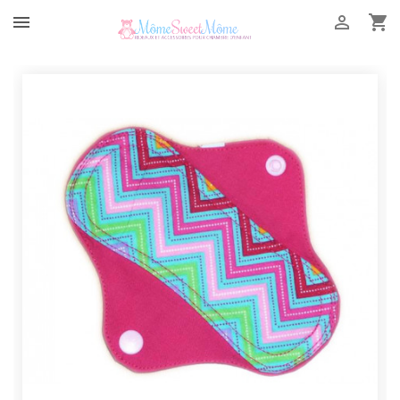


