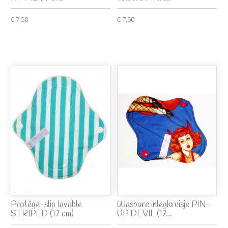
€ 7,50
€ 7,50
Protège-slip lavable
Wasbare inlegkruisje PIN-
STRIPED (17 cm)
UP DEVIL (17...