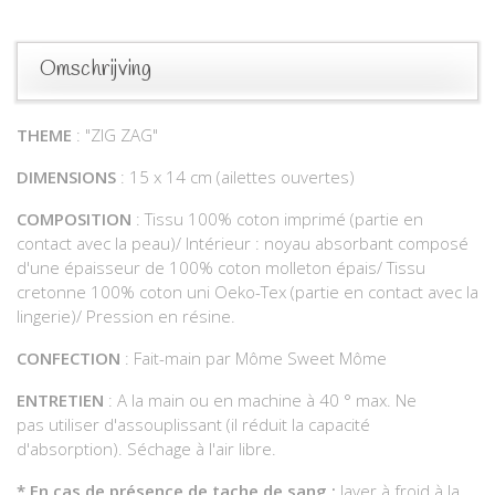
Omschrijving
THEME
: "ZIG ZAG"
DIMENSIONS
: 15 x 14 cm (ailettes ouvertes)
COMPOSITION
: Tissu 100% coton imprimé (partie en
contact avec la peau)/ Intérieur : noyau absorbant composé
d'une épaisseur de 100% coton molleton épais/ Tissu
cretonne 100% coton uni Oeko-Tex (partie en contact avec la
lingerie)/ Pression en résine.
CONFECTION
: Fait-main par Môme Sweet Môme
ENTRETIEN
: A la main ou en machine à 40 ° max. Ne
pas utiliser d'assouplissant (il réduit la capacité
d'absorption). Séchage à l'air libre.
*
En cas de présence de tache de sang :
laver à froid à la