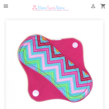


