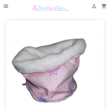


