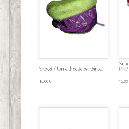
Snoo
Snood / torre di collo bambino...
PIR
16,00 €
15,00