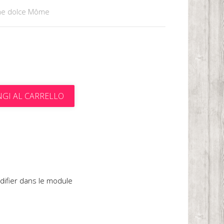
me dolce Môme
GI AL CARRELLO
t
difier dans le module