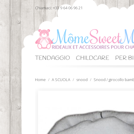
Chiamaci:
+33 9 64 06 96 21
TENDAGGIO
CHILDCARE
PER BI
Home
A SCUOLA
snood
Snood / girocollo bam