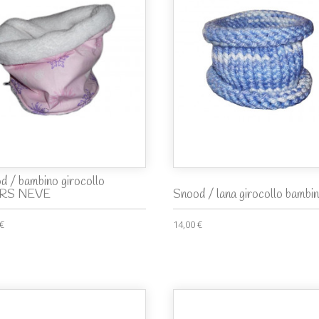
d / bambino girocollo
RS NEVE
Snood / lana girocollo bambi
 €
14,00 €