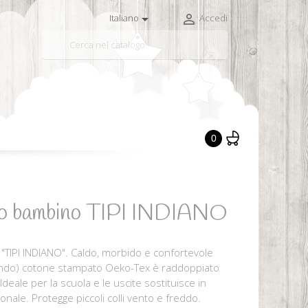


Italiano
Accedi

0
llo bambino TIPI INDIANO
TIPI INDIANO". Caldo, morbido e confortevole
otondo) cotone stampato Oeko-Tex è raddoppiato
deale per la scuola e le uscite sostituisce in
onale. Protegge piccoli colli vento e freddo.