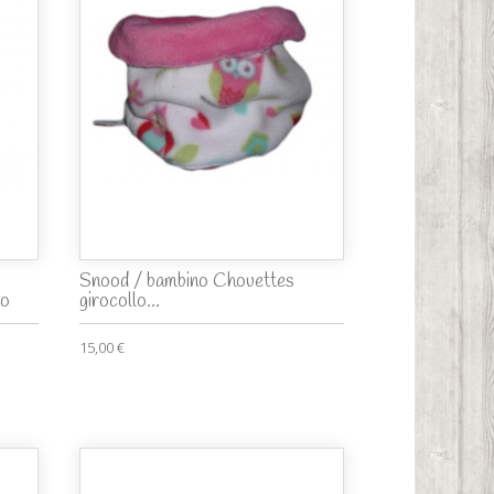
Snood / bambino Chouettes
no
girocollo...
15,00 €