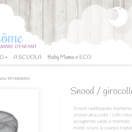
G +
A SCUOLA
Baby Mama e ECO
bino TIPI INDIANO
Snood / giroco
Snood raddoppiato bambino "
snood ultra (collo / collo r
accogliente caldo e morbido. I
modo sicuro la sciarpa tradizi