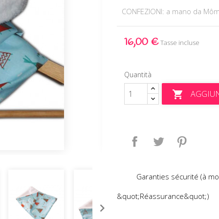
CONFEZIONI: a mano da Mô
16,00 €
Tasse incluse
Quantità
AGGIUN

Condividi
Twitta
Pinteres
Garanties sécurité (à mo
&quot;Réassurance&quot;)