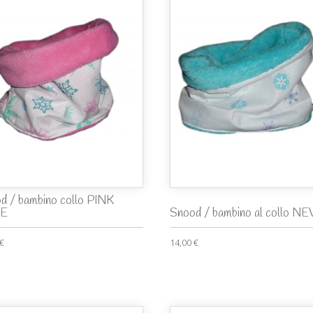
d / bambino collo PINK
E
Snood / bambino al collo N
 €
14,00 €