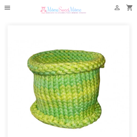


