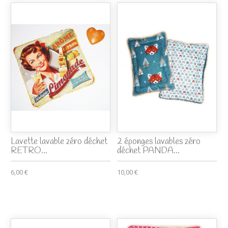
Lavette lavable zéro déchet
2 éponges lavables zéro
RETRO...
déchet PANDA...
6,00 €
10,00 €