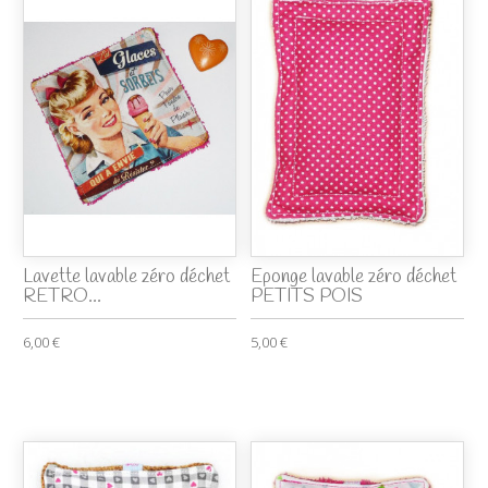
Lavette lavable zéro déchet
Eponge lavable zéro déchet
RETRO...
PETITS POIS
6,00 €
5,00 €