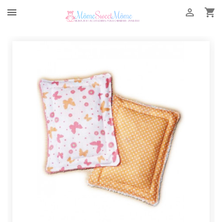


