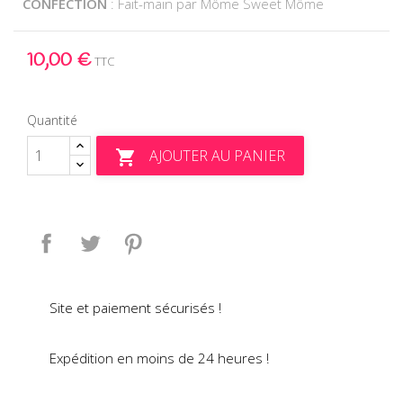
CONFECTION
: Fait-main par Môme Sweet Môme
10,00 €
TTC
Quantité
AJOUTER AU PANIER

Partager
Tweet
Pinterest
Site et paiement sécurisés !
Expédition en moins de 24 heures !