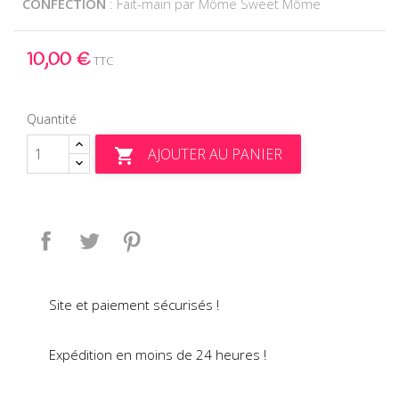
CONFECTION
: Fait-main par Môme Sweet Môme
10,00 €
TTC
Quantité
AJOUTER AU PANIER

Partager
Tweet
Pinterest
Site et paiement sécurisés !
Expédition en moins de 24 heures !