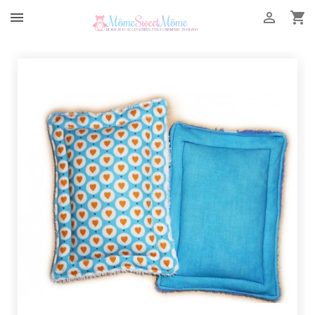


