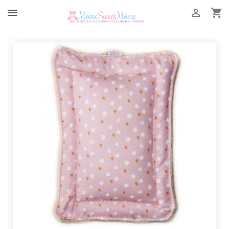


