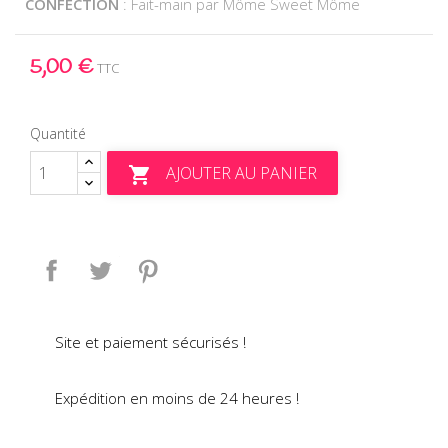
CONFECTION
: Fait-main par Môme Sweet Môme
5,00 €
TTC
Quantité
AJOUTER AU PANIER

Partager
Tweet
Pinterest
Site et paiement sécurisés !
Expédition en moins de 24 heures !