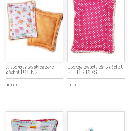
2 éponges lavables zéro
Eponge lavable zéro déchet
déchet LUTINS
PETITS POIS
10,00 €
5,00 €