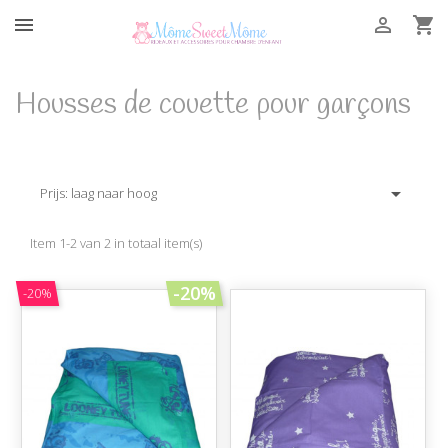



Housses de couette pour garçons

Prijs: laag naar hoog
Item 1-2 van 2 in totaal item(s)
-20%
-20%