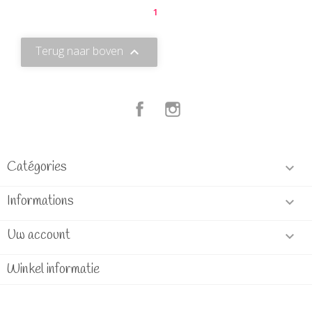
1
Terug naar boven

Facebook
Instagram
Catégories

Informations

Uw account

Winkel informatie