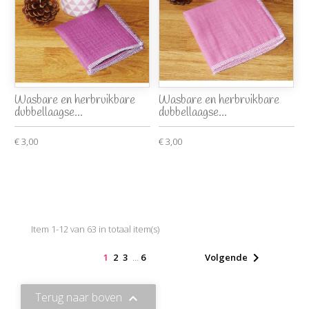
Wasbare en herbruikbare
Wasbare en herbruikbare
dubbellaagse...
dubbellaagse...
€ 3,00
€ 3,00
Item 1-12 van 63 in totaal item(s)

1
2
3
…
6
Volgende
Terug naar boven
