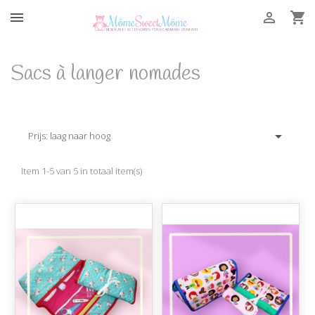



Sacs à langer nomades

Prijs: laag naar hoog
Item 1-5 van 5 in totaal item(s)