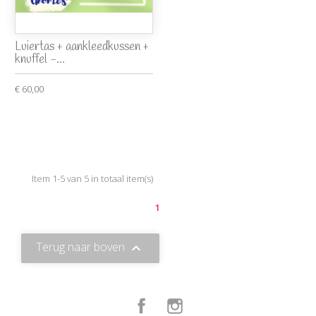
Luiertas + aankleedkussen +
knuffel -...
€ 60,00
Item 1-5 van 5 in totaal item(s)
1
Terug naar boven

Facebook
Instagram