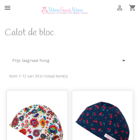



Calot de bloc

Prijs: laag naar hoog
Item 1-12 van 39 in totaal item(s)