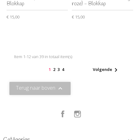
Blokkap
roze) - Blokkap
€ 15,00
€ 15,00
Item 1-12 van 39 in totaal item(s)

1
2
3
4
Volgende
Terug naar boven

Facebook
Instagram
Catégories