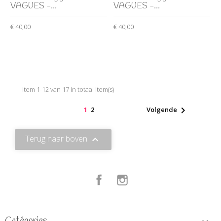
VAGUES -...
VAGUES -...
€ 40,00
€ 40,00
Item 1-12 van 17 in totaal item(s)

1
2
Volgende
Terug naar boven

Facebook
Instagram
Catégories