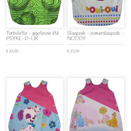
Turbulette - gigoteuse été
Slaapzak - zomerslaapzak -
PSYKE-D-LIK
NODDY
€ 25,00
€ 25,00