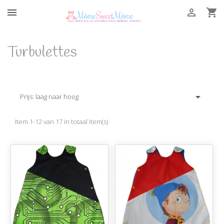



Turbulettes

Prijs: laag naar hoog
Item 1-12 van 17 in totaal item(s)