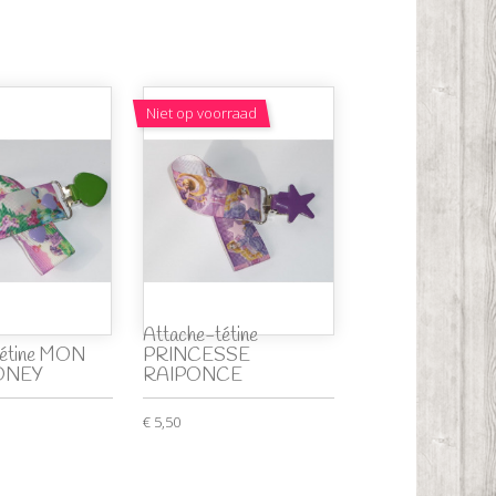
Niet op voorraad
Attache-tétine
tétine MON
PRINCESSE
ONEY
RAIPONCE
€ 5,50