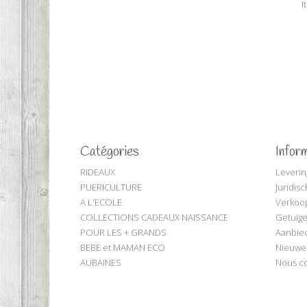
I
Catégories
Infor
RIDEAUX
Leverin
PUERICULTURE
Juridis
A L'ECOLE
Verkoo
COLLECTIONS CADEAUX NAISSANCE
Getuige
POUR LES + GRANDS
Aanbie
BEBE et MAMAN ECO
Nieuwe
AUBAINES
Nous co