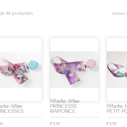
zijn 46 producten.
Sorteer 
Attache-tétine
ache-tétine
PRINCESSE
Attache-
INCESSES
RAIPONCE
PETIT P
50
€ 5,50
€ 5,50