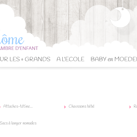
UR LES + GRANDS
A L'ECOLE
BABY en MOEDE
Attaches-tétine...
Chaussons bébé
R



Sacs à langer nomades