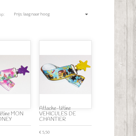

Prijs: laag naar hoog
op:
Attache-tétine
tétine MON
VEHICULES DE
ONEY
CHANTIER
€ 5,50