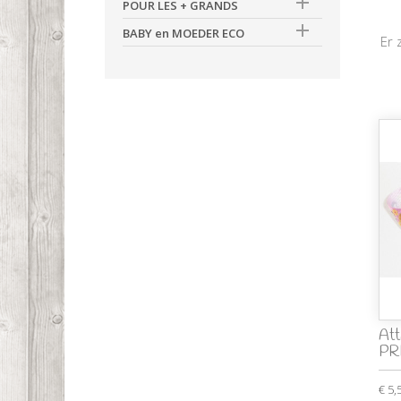

POUR LES + GRANDS

BABY en MOEDER ECO
Er 
Att
PR
€ 5,