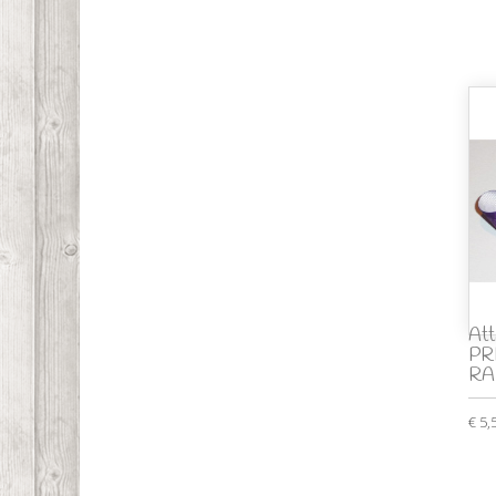
Att
PR
RA
€ 5,