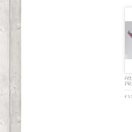
Att
PR
€ 5,