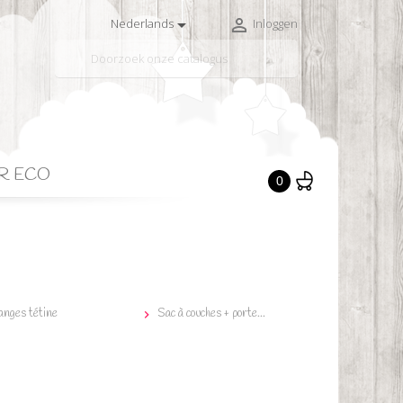


Nederlands
Inloggen

R ECO
0
anges tétine
Sac à couches + porte...
