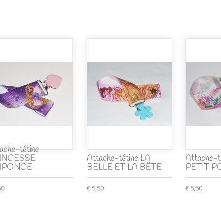
ache-tétine
INCESSE
Attache-tétine LA
Attache-
IPONCE
BELLE ET LA BÊTE
PETIT P
50
€ 5,50
€ 5,50