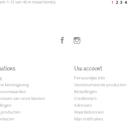
tem 1-12 van 46 in totaal item(s)
1
2
3
4
Facebook
Instagram
mations
Uw account
g
Persoonlijke Info
che kennisgeving
Geretourneerde producten
pvoorwaarden
Bestellingen
nissen van onze klanten
Creditnota's
dingen
Adressen
 producten
Waardebonnen
ntacter
Mijn notificaties