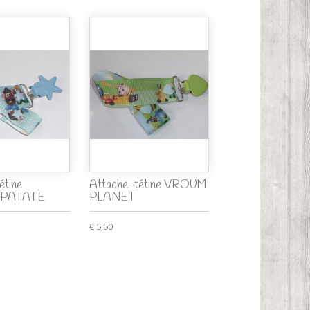
étine
Attache-tétine VROUM
 PATATE
PLANET
€ 5,50