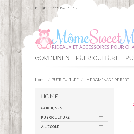
Bel ons:
+33 9 64 06 96 21
GORDIJNEN
PUERICULTURE
PO
Home
PUERICULTURE
LA PROMENADE DE BEBE
HOME

GORDIJNEN

PUERICULTURE


A L'ECOLE