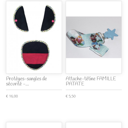
Protèges-sangles de
Attache-tétine FAMILLE
sécurité -...
PATATE
€ 16,00
€ 5,50