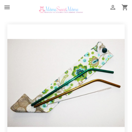


