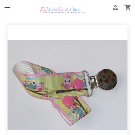


