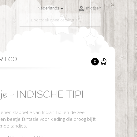


Nederlands
Inloggen

R ECO
0
tje - INDISCHE TIPI
oenen slabbetje van Indian Tipi en de zeer
 beetje fantasie voor kleding die droog blijft
ende tandjes.