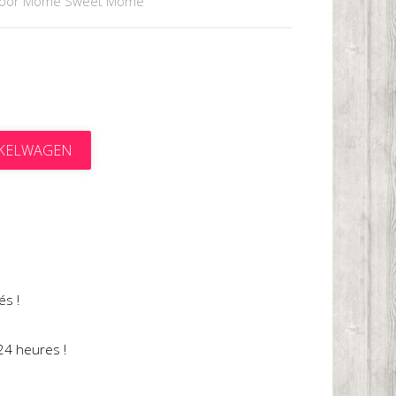
door Môme Sweet Môme
NKELWAGEN
t
és !
24 heures !