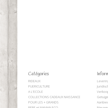
Catégories
Infor
RIDEAUX
Leverin
PUERICULTURE
Juridis
A L'ECOLE
Verkoo
COLLECTIONS CADEAUX NAISSANCE
Getuige
POUR LES + GRANDS
Aanbie
BEBE et MAMAN ECO
Nieuwe