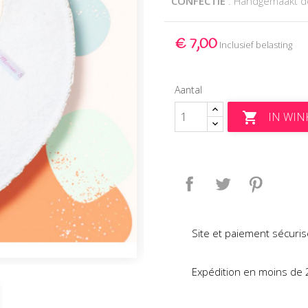
CONFECTIE
: Handgemaakt 
€ 7,00
Inclusief belasting
Aantal
IN WI

Delen
Tweet
Pinteres
Site et paiement sécuris
Expédition en moins de 