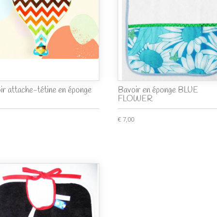
ir attache-tétine en éponge
Bavoir en éponge BLUE
FLOWER
€ 7,00