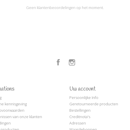
Geen klantenbeoordelingen op het moment.
Facebook
Instagram
mations
Uw account
g
Persoonlijke Info
che kennisgeving
Geretourneerde producten
pvoorwaarden
Bestellingen
nissen van onze klanten
Creditnota's
dingen
Adressen
 producten
Waardebonnen