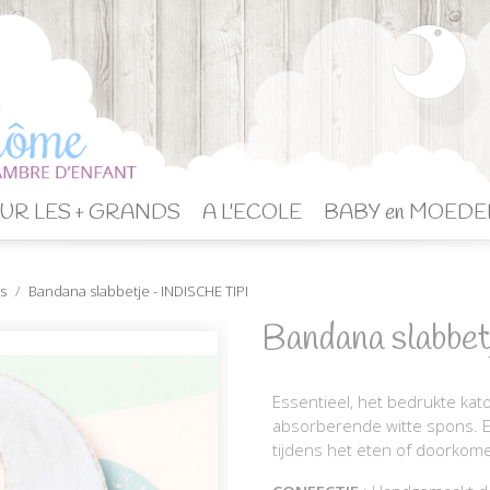
UR LES + GRANDS
A L'ECOLE
BABY en MOEDE
s
Bandana slabbetje - INDISCHE TIPI
Bandana slabbe
Essentieel, het bedrukte kat
absorberende witte spons. Een
tijdens het eten of doorkom