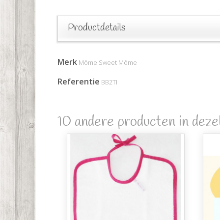
Productdetails
Merk
Môme Sweet Môme
Referentie
BB2TI
10 andere producten in dezel