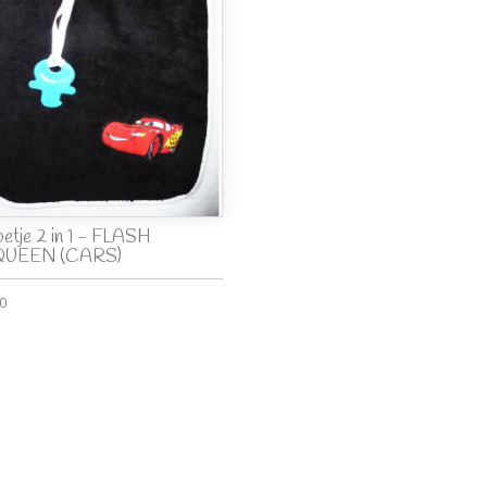
betje 2 in 1 - FLASH
UEEN (CARS)
00