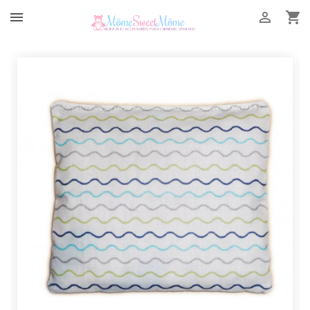


