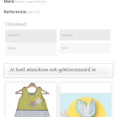
Merk
Môme Sweet Môme
Referentie
BNC1VG
Datasheet
Matière
Katoen
Kleur
Wit
Je bent misschien ook geïnteresseerd in