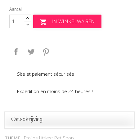
Aantal
IN WINKELWAGEN

Delen
Tweet
Pinterest
Site et paiement sécurisés !
Expédition en moins de 24 heures !
Omschrijving
THEME
: Etoiles Littlest Pet Shop