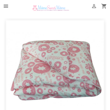


