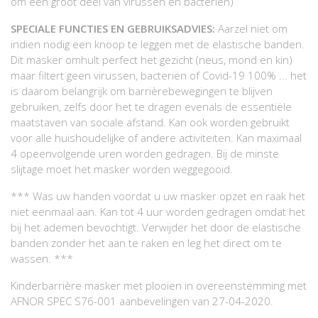
om een groot deel van virussen en bacteriën)
SPECIALE FUNCTIES EN GEBRUIKSADVIES:
Aarzel niet om
indien nodig een knoop te leggen met de elastische banden.
Dit masker omhult perfect het gezicht (neus, mond en kin)
maar filtert geen virussen, bacteriën of Covid-19 100% ... het
is daarom belangrijk om barrièrebewegingen te blijven
gebruiken, zelfs door het te dragen evenals de essentiële
maatstaven van sociale afstand. Kan ook worden gebruikt
voor alle huishoudelijke of andere activiteiten. Kan maximaal
4 opeenvolgende uren worden gedragen. Bij de minste
slijtage moet het masker worden weggegooid.
*** Was uw handen voordat u uw masker opzet en raak het
niet eenmaal aan. Kan tot 4 uur worden gedragen omdat het
bij het ademen bevochtigt. Verwijder het door de elastische
banden zonder het aan te raken en leg het direct om te
wassen. ***
Kinderbarrière masker met plooien in overeenstemming met
AFNOR SPEC S76-001 aanbevelingen van 27-04-2020.