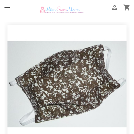


