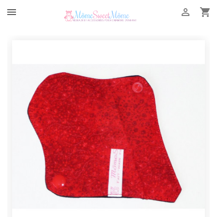


