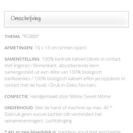
Omschrijving
THEMA
: "ROBIJN"
AFMETINGEN
: 16 x 14 cm (vinnen open)
SAMENSTELLING
: 100% bedrukt katoen (deels in contact
met lingerie) / Binnenkant: absorberende kern
samengesteld uit een dikte van 100% biologisch
bamboevlies / 100% biologisch katoen effen jersey(deels in
contact met de huid) / Druk in Oeko-Tex-hars.
CONFECTIE
: Handgemaakt door Môme Sweet Môme
ONDERHOUD
: Met de hand of machine op max. 40 °.
Gebruik geen wasverzachter (dit vermindert het
opnamevermogen). Luchtdroging.
* Als er een bloedvlek is
: handwas koud met een beetje