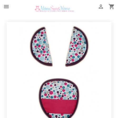


