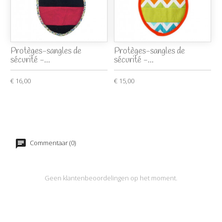
Protèges-sangles de
Protèges-sangles de
sécurité -...
sécurité -...
€ 16,00
€ 15,00
Commentaar (0)
Geen klantenbeoordelingen op het moment.