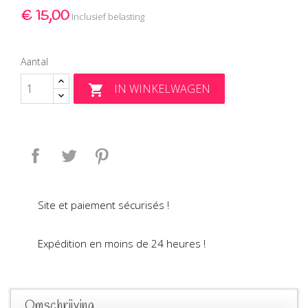
€ 15,00
Inclusief belasting
Aantal
IN WINKELWAGEN

Delen
Tweet
Pinterest
Site et paiement sécurisés !
Expédition en moins de 24 heures !
Omschrijving