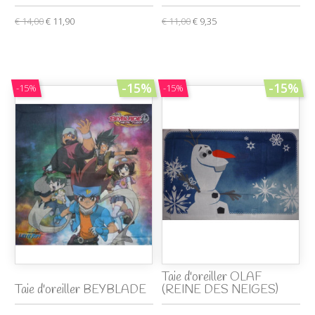
€ 14,00
€ 11,90
€ 11,00
€ 9,35
-15%
-15%
-15%
-15%
Taie d'oreiller OLAF
Taie d'oreiller BEYBLADE
(REINE DES NEIGES)