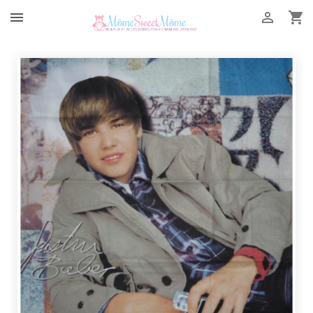


