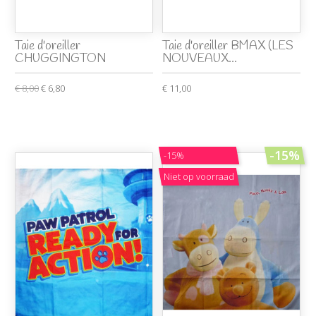
Taie d'oreiller
Taie d'oreiller BMAX (LES
CHUGGINGTON
NOUVEAUX...
€ 8,00
€ 6,80
€ 11,00
-15%
-15%
Niet op voorraad