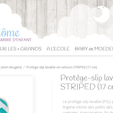
UR LES + GRANDS
A L'ECOLE
BABY en MOEDE
 (met vleugels)
Protège-slip lavable en velours STRIPED (17 cm)
Protège-slip lav
STRIPED (17 c
Le protège-slip lavable (PSL)
lingerie intime des petits d
vaginales, transpiration, fin