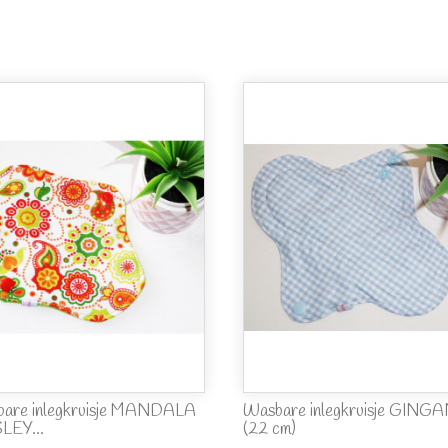
are inlegkruisje MANDALA
Wasbare inlegkruisje GING
LEY...
(22 cm)