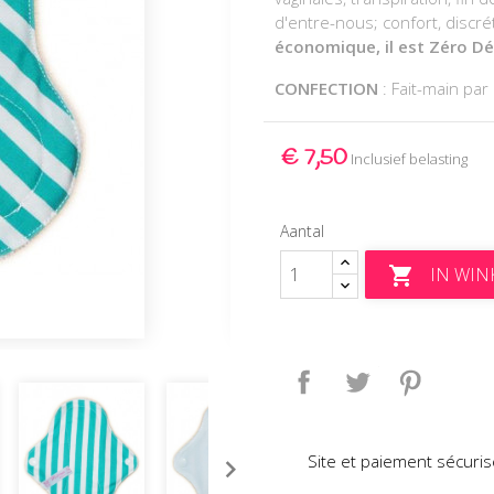
d'entre-nous; confort, discré
économique, il est Zéro Dé
CONFECTION
: Fait-main p
€ 7,50
Inclusief belasting
Aantal
IN WI

Delen
Tweet
Pinteres
Site et paiement sécuris