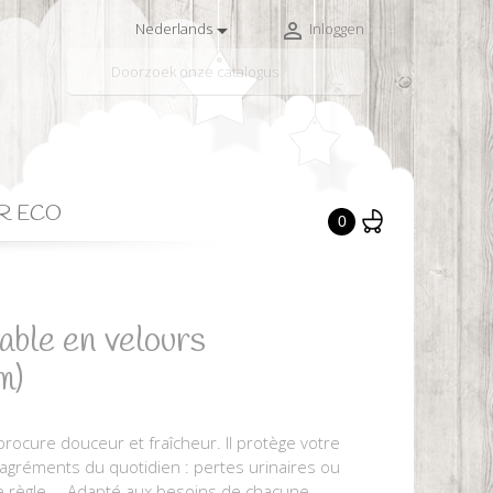


Nederlands
Inloggen

R ECO
0
able en velours
m)
 procure douceur et fraîcheur. Il protège votre
ésagréments du quotidien : pertes urinaires ou
 de règle,... Adapté aux besoins de chacune