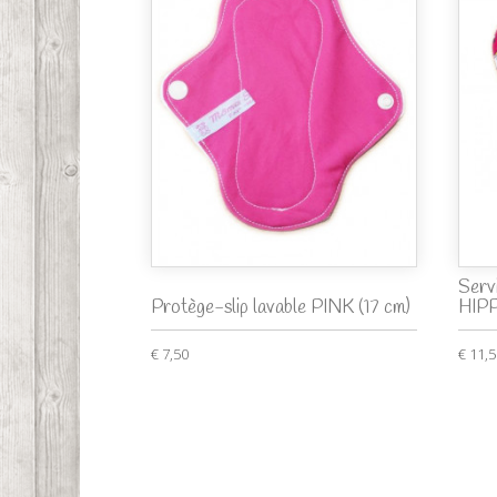
Servi
Protège-slip lavable PINK (17 cm)
HIPP
€ 7,50
€ 11,