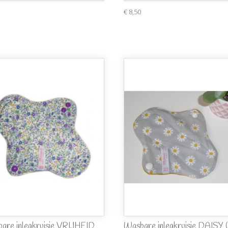
€ 8,50
are inlegkruisje VRIJHEID
Wasbare inlegkruisje DAISY (