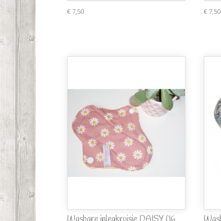
€ 7,50
€ 7,50
Wasbare inlegkruisje DAISY (16
Wasb