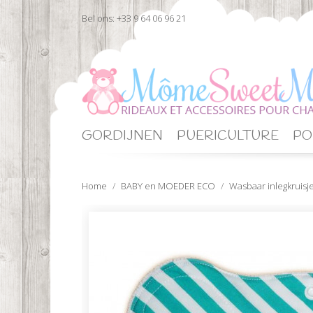
Bel ons:
+33 9 64 06 96 21
GORDIJNEN
PUERICULTURE
PO
Home
BABY en MOEDER ECO
Wasbaar inlegkruisje