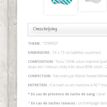
Omschrijving
THEME
: "STRIPED"
DIMENSIONS
: 16 x 15 cm (ailettes ouvertes)
COMPOSITION
: Tissu 100% coton imprimé (part
épais bio / Velours nicky très doux 80% coton - 
CONFECTION
: Fait-main par Môme Sweet Môm
ENTRETIEN
: A la main ou en machine à 40 ° max. 
*
En cas de présence de tache de sang :
laver 
*
En cas de taches tenaces :
un trempage dans l