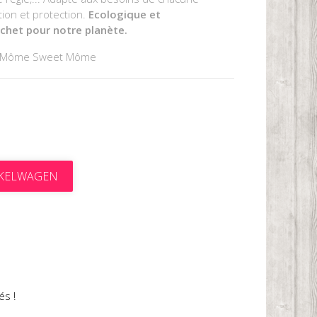
tion et protection.
Ecologique et
chet pour notre planète.
ar Môme Sweet Môme
NKELWAGEN
t
és !