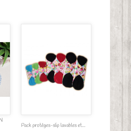
AN
Pack protèges-slip lavables et...