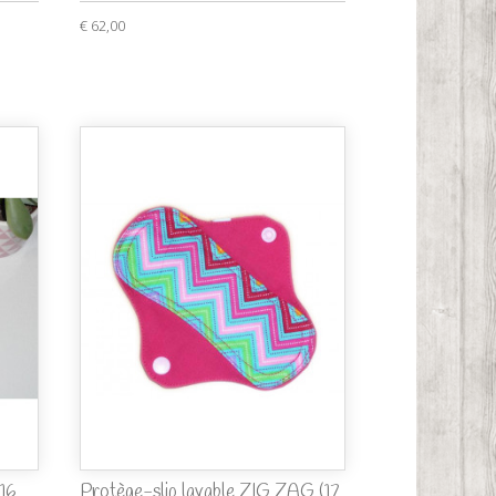
€ 62,00
16
Protège-slip lavable ZIG ZAG (17