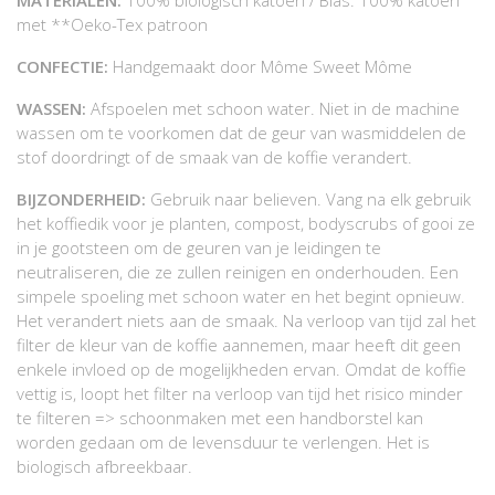
MATERIALEN:
100% biologisch katoen / Bias: 100% katoen
met **Oeko-Tex patroon
CONFECTIE:
Handgemaakt door Môme Sweet Môme
WASSEN:
Afspoelen met schoon water. Niet in de machine
wassen om te voorkomen dat de geur van wasmiddelen de
stof doordringt of de smaak van de koffie verandert.
BIJZONDERHEID:
Gebruik naar believen. Vang na elk gebruik
het koffiedik voor je planten, compost, bodyscrubs of gooi ze
in je gootsteen om de geuren van je leidingen te
neutraliseren, die ze zullen reinigen en onderhouden. Een
simpele spoeling met schoon water en het begint opnieuw.
Het verandert niets aan de smaak. Na verloop van tijd zal het
filter de kleur van de koffie aannemen, maar heeft dit geen
enkele invloed op de mogelijkheden ervan. Omdat de koffie
vettig is, loopt het filter na verloop van tijd het risico minder
te filteren => schoonmaken met een handborstel kan
worden gedaan om de levensduur te verlengen. Het is
biologisch afbreekbaar.