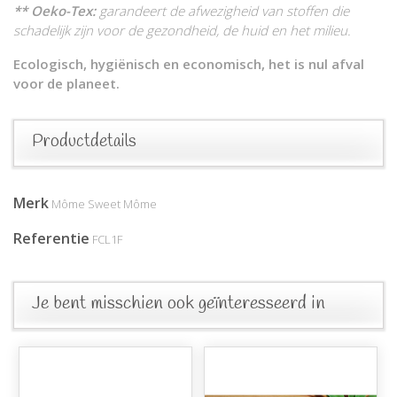
** Oeko-Tex:
garandeert de afwezigheid van stoffen die
schadelijk zijn voor de gezondheid, de huid en het milieu.
Ecologisch, hygiënisch en economisch, het is nul afval
voor de planeet.
Productdetails
Merk
Môme Sweet Môme
Referentie
FCL1F
Je bent misschien ook geïnteresseerd in