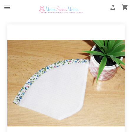


