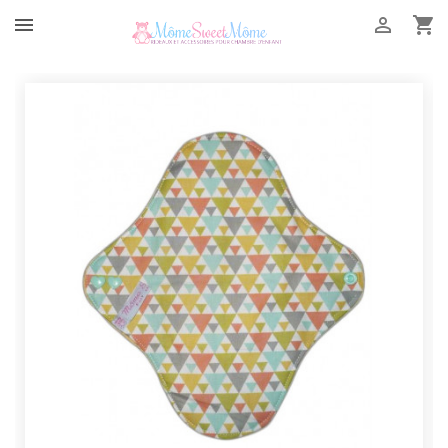


