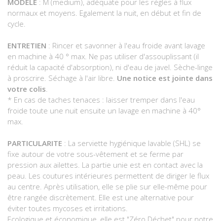
MODELE
: M (medium), adéquate pour les règles à flux
normaux et moyens. Egalement la nuit, en début et fin de
cycle.
ENTRETIEN
: Rincer et savonner à l'eau froide avant lavage
en machine à 40 ° max. Ne pas utiliser d'assouplissant (il
réduit la capacité d'absorption), ni d'eau de javel. Sèche-linge
à proscrire. Séchage à l'air libre.
Une notice est jointe dans
votre colis
.
* En cas de taches tenaces : laisser tremper dans l'eau
froide toute une nuit ensuite un lavage en machine à 40°
max.
PARTICULARITE
: La serviette hygiénique lavable (SHL) se
fixe autour de votre sous-vêtement et se ferme par
pression aux ailettes. La partie unie est en contact avec la
peau. Les coutures intérieures permettent de diriger le flux
au centre. Après utilisation, elle se plie sur elle-même pour
être rangée discrètement. Elle est une alternative pour
éviter toutes mycoses et irritations.
Ecologique et économique, elle est "Zéro Déchet" pour notre