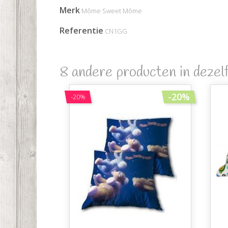
Merk
Môme Sweet Môme
Referentie
CN1GG
8 andere producten in dezel
-20%
-20%