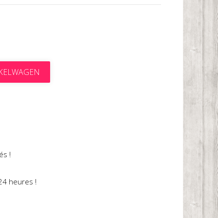
NKELWAGEN
t
és !
24 heures !