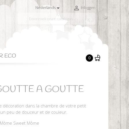


Nederlands
Inloggen

R ECO
0
e GOUTTE A GOUTTE
e décoration dans la chambre de votre petit
 un peu de douceur et de couleur.
ar Môme Sweet Môme