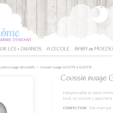
UR LES + GRANDS
A L'ECOLE
BABY en MOEDE
ussins nuage décoratifs
Coussin nuage GOUTTE A GOUTTE
Coussin nuag
Indispensable et idéal comm
bout, ce coussin y apportera
CONFECTION
: Fait-main p