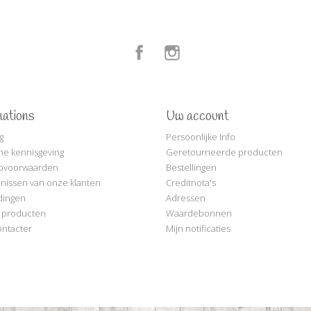
Facebook
Instagram
mations
Uw account
g
Persoonlijke Info
che kennisgeving
Geretourneerde producten
pvoorwaarden
Bestellingen
nissen van onze klanten
Creditnota's
dingen
Adressen
 producten
Waardebonnen
ntacter
Mijn notificaties