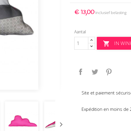
€ 13,00
Inclusief belasting
Aantal
IN WI

Delen
Tweet
Pinteres
Site et paiement sécuris
Expédition en moins de 