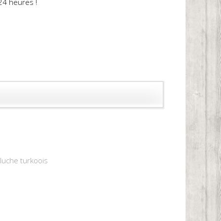
24 heures !
pluche turkoois