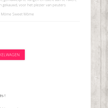
 gekauwd, voor het plezier van peuters
or Môme Sweet Môme
NKELWAGEN
t
és !