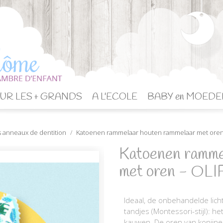
UR LES + GRANDS
A L'ECOLE
BABY en MOEDE
 anneaux de dentition
Katoenen rammelaar houten rammelaar met oren
Katoenen ramme
met oren - O
Ideaal, de onbehandelde lich
tandjes (Montessori-stijl): h
kauwen. De oren van konijnen