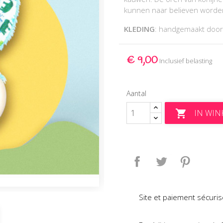
kunnen naar believen worden
KLEDING
: handgemaakt do
€ 9,00
Inclusief belasting
Aantal
IN WI

Delen
Tweet
Pinteres
Site et paiement sécuris