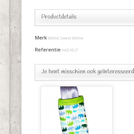
Productdetails
Merk
Môme Sweet Môme
Referentie
HAD1ELP
Je bent misschien ook geïnteresseerd