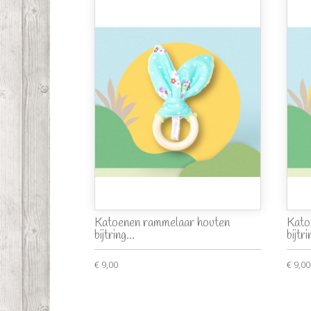
Katoenen rammelaar houten
Kato
bijtring...
bijtri
€ 9,00
€ 9,00