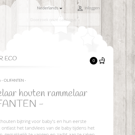


Nederlands
Inloggen

R ECO
0
 - OLIFANTEN -
laar houten rammelaar
LIFANTEN -
thouten bijtring voor baby's en hun eerste
et ontlast het tandvlees van de baby tijdens het
, gemakkelijk te vangen en zacht aan te raken,