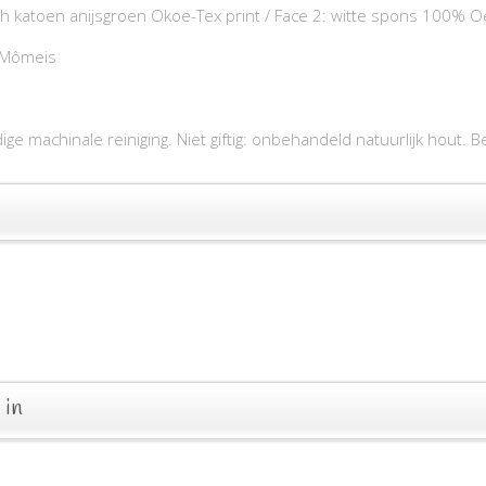
ch katoen anijsgroen Okoe-Tex print / Face 2: witte spons 100% 
 Mômeis
ge machinale reiniging. Niet giftig: onbehandeld natuurlijk hout. B
 in