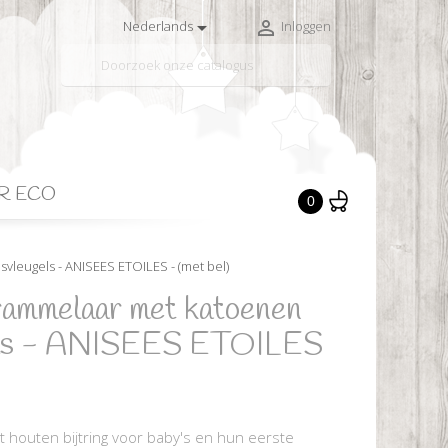


Nederlands
Inloggen

R ECO
0
vleugels - ANISEES ETOILES - (met bel)
 rammelaar met katoenen
gels - ANISEES ETOILES
t houten bijtring voor baby's en hun eerste