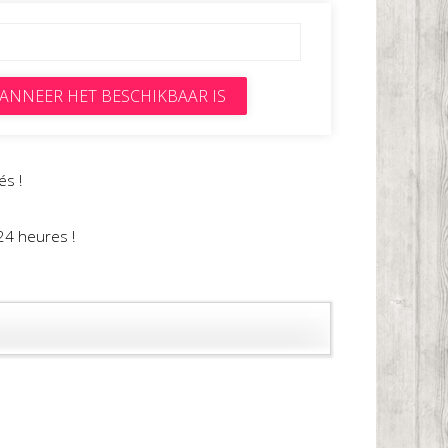
ANNEER HET BESCHIKBAAR IS
és !
24 heures !