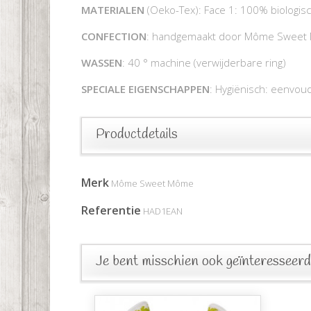
MATERIALEN
(Oeko-Tex): Face 1: 100% biologis
CONFECTION
: handgemaakt door Môme Sweet
WASSEN
: 40 ° machine (verwijderbare ring)
SPECIALE EIGENSCHAPPEN
: Hygiënisch: eenvoudi
Productdetails
Merk
Môme Sweet Môme
Referentie
HAD1EAN
Je bent misschien ook geïnteresseerd