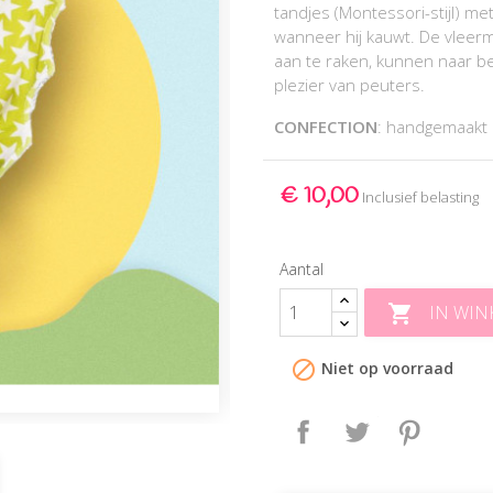
tandjes (Montessori-stijl) me
wanneer hij kauwt. De vleerm
aan te raken, kunnen naar b
plezier van peuters.
CONFECTION
: handgemaak
€ 10,00
Inclusief belasting
Aantal
IN WI


Niet op voorraad
Delen
Tweet
Pinteres