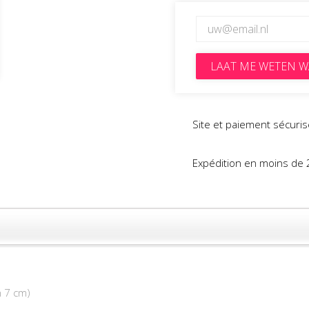
LAAT ME WETEN W
Site et paiement sécuris
Expédition en moins de 
n 7 cm)