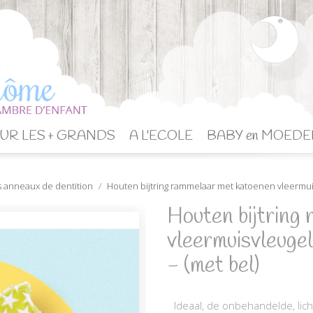
UR LES + GRANDS
A L'ECOLE
BABY en MOEDE
 anneaux de dentition
Houten bijtring rammelaar met katoenen vleermuis
Houten bijtring
vleermuisvleu
- (met bel)
Ideaal, de onbehandelde, lich