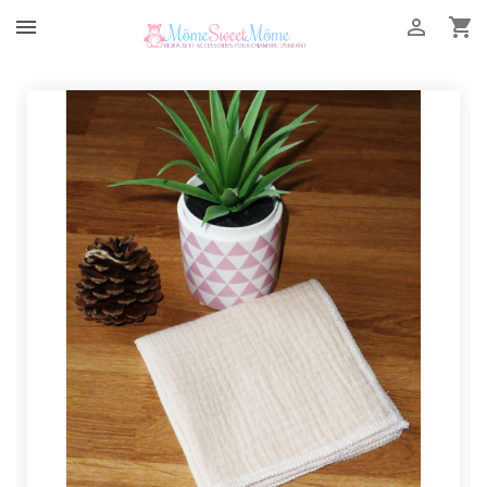


